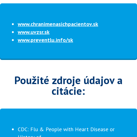
www.chranimenasichpacientov.sk
www.uvzsr.sk
www.preventlu.info/sk
Použité zdroje údajov a
citácie:
CDC: Flu & People with Heart Disease or