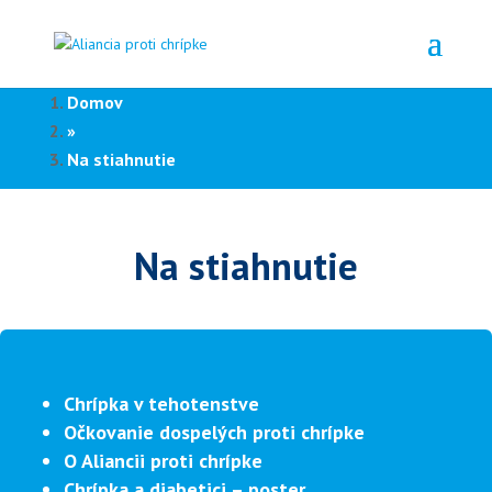
Domov
»
Na stiahnutie
Na stiahnutie
Chrípka v tehotenstve
Očkovanie dospelých proti chrípke
O Aliancii proti chrípke
Chrípka a diabetici – poster