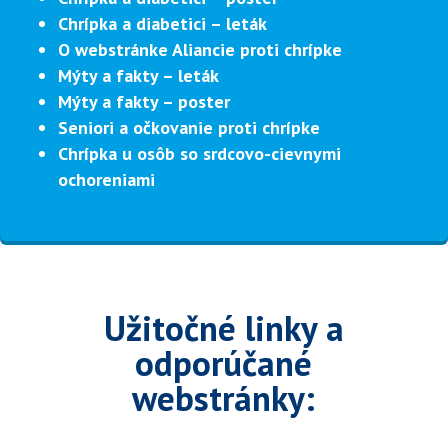
Chrípka a diabetici – leták
O webstránke Aliancie proti chrípke
Mýty a fakty – leták
Mýty a fakty – poster
Seniori a očkovanie proti chrípke
Chrípka u osôb so srdcovo-cievnymi
ochoreniami
Užitočné linky a
odporúčané
webstránky: