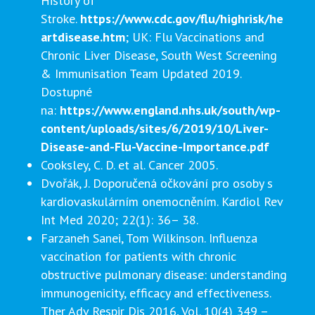
History of
Stroke.
https://www.cdc.gov/flu/highrisk/he
artdisease.htm
; UK: Flu Vaccinations and
Chronic Liver Disease, South West Screening
& Immunisation Team Updated 2019.
Dostupné
na:
https://www.england.nhs.uk/south/wp-
content/uploads/sites/6/2019/10/Liver-
Disease-and-Flu-Vaccine-Importance.pdf
Cooksley, C. D. et al. Cancer 2005.
Dvořák, J. Doporučená očkování pro osoby s
kardiovaskulárním onemocněním. Kardiol Rev
Int Med 2020; 22(1): 36– 38.
Farzaneh Sanei, Tom Wilkinson. Influenza
vaccination for patients with chronic
obstructive pulmonary disease: understanding
immunogenicity, efficacy and effectiveness.
Ther Adv Respir Dis 2016, Vol. 10(4) 349 –